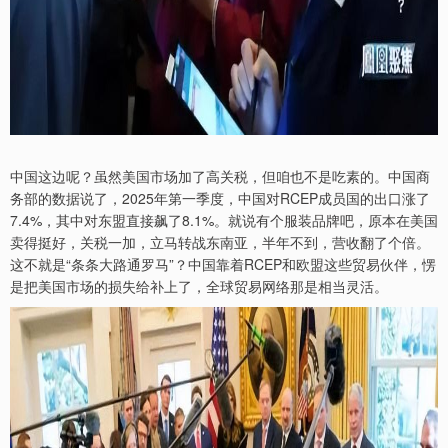
中国这边呢？虽然美国市场加了高关税，但咱也不是吃素的。中国商
务部的数据说了，2025年第一季度，中国对RCEP成员国的出口涨了
7.4%，其中对东盟直接飙了8.1%。就说有个服装品牌吧，原本在美国
卖得挺好，关税一加，立马转战东南亚，半年不到，营收翻了个倍。
这不就是“条条大路通罗马”？中国靠着RCEP和欧盟这些贸易伙伴，愣
是把美国市场的损失给补上了，全球贸易网络那是相当灵活。