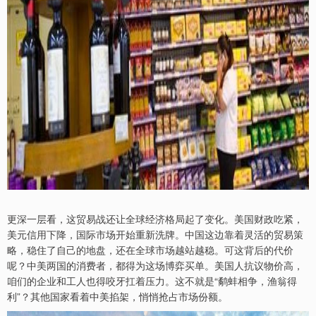
更深一层看，这贸易战还让全球经济格局起了变化。美国财政吃紧，
美元信用下降，国际市场开始重新洗牌。中国这边靠着灵活的贸易策
略，稳住了自己的地盘，还在全球市场越站越稳。可这背后的代价
呢？中美两国的消费者，都得为这场博弈买单。美国人抗议物价高，
咱们的企业和工人也得咬牙扛着压力。这不就是“鹬蚌相争，渔翁得
利”？其他国家看着中美掐架，悄悄抢占市场份额。