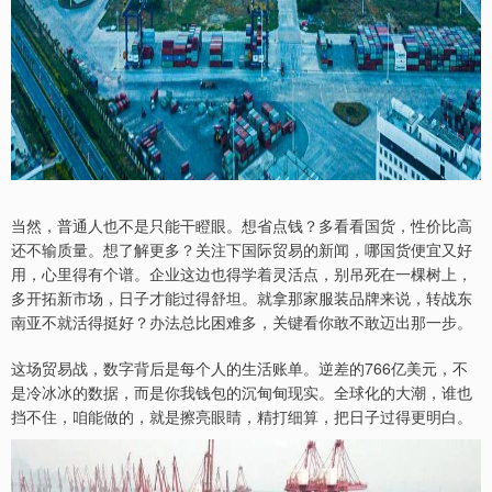
当然，普通人也不是只能干瞪眼。想省点钱？多看看国货，性价比高
还不输质量。想了解更多？关注下国际贸易的新闻，哪国货便宜又好
用，心里得有个谱。企业这边也得学着灵活点，别吊死在一棵树上，
多开拓新市场，日子才能过得舒坦。就拿那家服装品牌来说，转战东
南亚不就活得挺好？办法总比困难多，关键看你敢不敢迈出那一步。
这场贸易战，数字背后是每个人的生活账单。逆差的766亿美元，不
是冷冰冰的数据，而是你我钱包的沉甸甸现实。全球化的大潮，谁也
挡不住，咱能做的，就是擦亮眼睛，精打细算，把日子过得更明白。