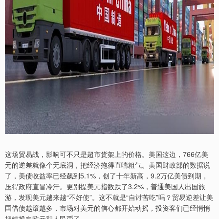
这场贸易战，影响可不只是超市货架上的价格。美国这边，766亿美
元的逆差就像个无底洞，把经济拖得直喘粗气。美国财政部的数据说
了，美债收益率已经飙到5.1%，创了十年新高，9.2万亿美债到期，
压得政府直冒冷汗。更别提美元指数跌了3.2%，普通美国人出国旅
游，发现美元越来越“不好使”。这不就是“自讨苦吃”吗？贸易逆差让美
国借债越滚越多，市场对美元的信心都开始动摇，投资客们已经悄悄
把钱投向欧元和人民币了。