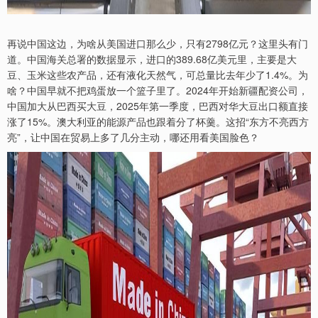
再说中国这边，为啥从美国进口那么少，只有2798亿元？这里头有门
道。中国海关总署的数据显示，进口的389.68亿美元里，主要是大
豆、玉米这些农产品，还有液化天然气，可总量比去年少了1.4%。为
啥？中国早就不把鸡蛋放一个篮子里了。2024年开始新疆配资公司，
中国加大从巴西买大豆，2025年第一季度，巴西对华大豆出口额直接
涨了15%。澳大利亚的能源产品也跟着分了杯羹。这招“东方不亮西方
亮”，让中国在贸易上多了几分主动，哪还用看美国脸色？