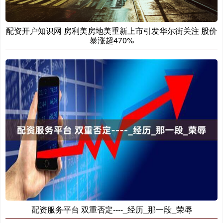
配资开户知识网 房利美房地美重新上市引发华尔街关注 股价
暴涨超470%
配资服务平台 双重否定----_经历_那一段_荣辱