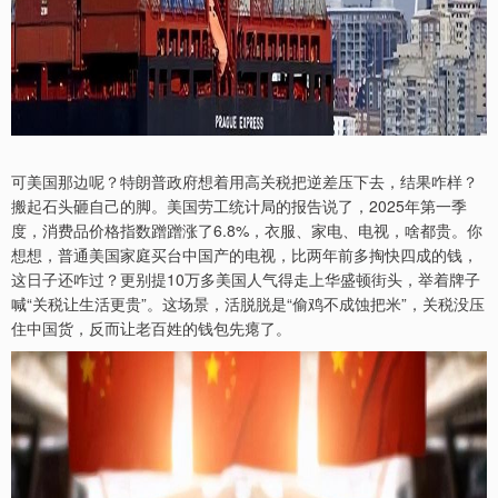
可美国那边呢？特朗普政府想着用高关税把逆差压下去，结果咋样？
搬起石头砸自己的脚。美国劳工统计局的报告说了，2025年第一季
度，消费品价格指数蹭蹭涨了6.8%，衣服、家电、电视，啥都贵。你
想想，普通美国家庭买台中国产的电视，比两年前多掏快四成的钱，
这日子还咋过？更别提10万多美国人气得走上华盛顿街头，举着牌子
喊“关税让生活更贵”。这场景，活脱脱是“偷鸡不成蚀把米”，关税没压
住中国货，反而让老百姓的钱包先瘪了。