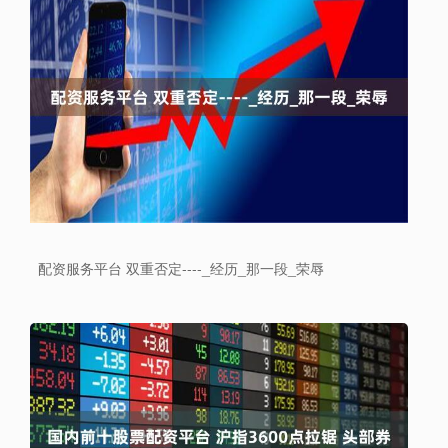
配资服务平台 双重否定----_经历_那一段_荣辱