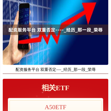
配资服务平台 双重否定----_经历_那一段_荣辱