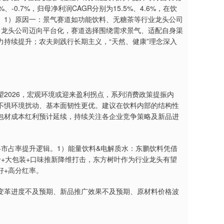
、-0.7%，归母净利润CAGR分别为15.5%、4.6%，在饮
。1）原因一：景气赛道如功能饮料、无糖茶等行业龙头公司
：龙头公司迈向平台化，赛道选择围绕需求景气、适配自身渠
持续提升；农夫则践行长期主义，“天然、健康”理念深入
026，宏观环境或迎来盈利拐点，系列消费政策提振内
不惧环境扰动、基本面韧性更优。建议在饮料内部的结构性
包材成本红利预计延续，持续关注各企业竞争策略及新品进
市占率提升逻辑。1）能量饮料&电解质水：东鹏饮料凭借
+大包装+口味推新降维打击，东方树叶作为行业龙头有望
好+高分红率。
革进度不及预期、新品推广效果不及预期、原材料价格波