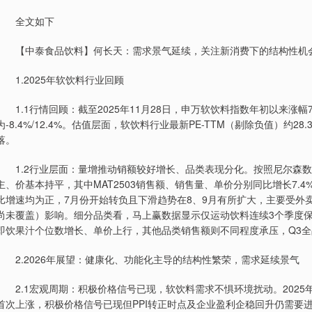
全文如下
【中泰食品饮料】何长天：需求景气延续，关注新消费下的结构性机
1.2025年软饮料行业回顾
1.1行情回顾：截至2025年11月28日，申万软饮料指数年初以来涨幅
为-8.4%/12.4%。估值层面，软饮料行业最新PE-TTM（剔除负值）约
落。
1.2行业层面：量增推动销额较好增长、品类表现分化。按照尼尔森数
主、价基本持平，其中MAT2503销售额、销售量、单价分别同比增长7.4%
比增速均为正，7月份开始转负且下滑趋势在8、9月有所扩大，主要受外
尚未覆盖）影响。细分品类看，马上赢数据显示仅运动饮料连续3个季度保
即饮果汁个位数增长、单价上行，其他品类销售额则不同程度承压，Q3
2.2026年展望：健康化、功能化主导的结构性繁荣，需求延续景气
2.1宏观周期：积极价格信号已现，软饮料需求不惧环境扰动。2025年1
首次上涨，积极价格信号已现但PPI转正时点及企业盈利企稳回升仍需要进