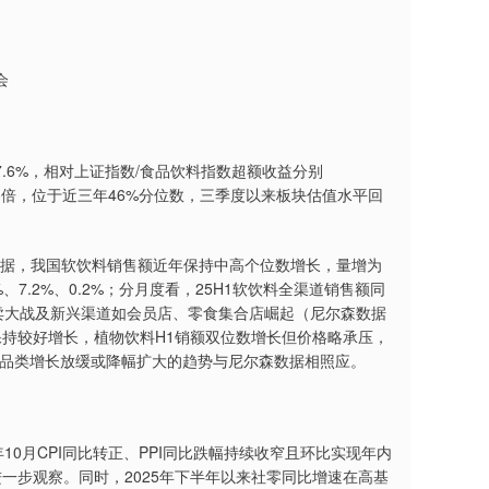
会
7.6%，相对上证指数/食品饮料指数超额收益分别
28.3倍，位于近三年46%分位数，三季度以来板块估值水平回
据，我国软饮料销售额近年保持中高个位数增长，量增为
、7.2%、0.2%；分月度看，25H1软饮料全渠道销售额同
卖大战及新兴渠道如会员店、零食集合店崛起（尼尔森数据
持较好增长，植物饮料H1销额双位数增长但价格略承压，
全品类增长放缓或降幅扩大的趋势与尼尔森数据相照应。
0月CPI同比转正、PPI同比跌幅持续收窄且环比实现年内
一步观察。同时，2025年下半年以来社零同比增速在高基