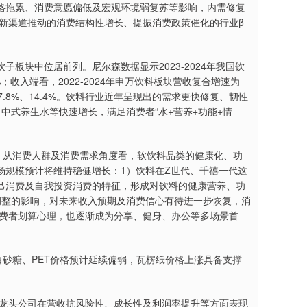
格拖累、消费意愿偏低及宏观环境弱复苏等影响，内需修复
类新渠道推动的消费结构性增长、提振消费政策催化的行业β
块中位居前列。尼尔森数据显示2023-2024年我国饮
8%；收入端看，2022-2024年申万饮料板块营收复合增速为
17.8%、14.4%。饮料行业近年呈现出的需求更快修复、韧性
中式养生水等快速增长，满足消费者“水+营养+功能+情
。从消费人群及消费需求角度看，软饮料品类的健康化、功
场规模预计将维持稳健增长：1）饮料在Z世代、千禧一代这
悦己消费及自我投资消费的特征，形成对饮料的健康营养、功
调整的影响，对未来收入预期及消费信心有待进一步恢复，消
消费者划算心理，也逐渐成为分享、健身、办公等多场景首
白砂糖、PET价格预计延续偏弱，瓦楞纸价格上涨具备支撑
来龙头公司在营收抗风险性、成长性及利润率提升等方面表现