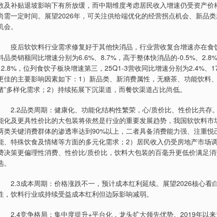
数及补贴退坡影响下有所放缓，而中期维度考虑居民收入增速仍受资产价
尚需一定时间。展望2026年，可关注供给端优化的经营拐点机会、新品
机会。
疫后软饮料行业需求修复好于其他快消品，行业营收复合增速亦在食饮子板
料品类销额同比增速分别为6.6%、8.7%，高于整体快消品的-0.5%、2.
12.8%，位列食饮子板块增速第三，25Q1-3营收同比增速分别为2.4%、
更佳的主要影响因素如下：1）新品类、新消费属性，无糖茶、功能饮料、
绪”多样化需求；2）持续拓展下沉渠道，而餐饮渠道占比尚低。
2.2品类周期：健康化、功能化结构性繁荣，心/质价比、性价比共存
能化及更具性价比的大包装将依然是行业的重要发展趋势，我国软饮料市
两类关键消费群体的渗透率达到90%以上，二者具备消费能力强、注重
能、特殊饮食及情绪等方面的多元化需求；2）居民收入仍受房地产市场
费决策更偏理性消费、性价比/质价比，饮料大包装的百毫升更低价满足
选。
2.3成本周期：价格涨跌不一，预计成本红利延续。展望2026核心看
性，饮料行业或持续受益成本红利但边际影响减弱。
2.4竞争格局：集中度提升+平台化，龙头扩大领先优势。2019年以