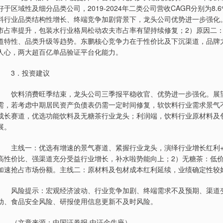
好于区域性及细分品类公司，2019-2024年二类公司营收CAGR分别为8.6%
料行业品类结构性增长、终端竞争加剧背景下，龙头公司优势进一步强化
市占率提升，包装水行业格局松动农夫市占率有望持续修复；2）原因二
道特性、品类升级等趋势。东鹏核心竞争力在于性价比及下沉渠道，品牌力
人心，两大超百亿单品验证平台化能力。
3．投资建议
饮料消费旺季结束，龙头公司三季报平稳收官、优势进一步强化。展望2
需，若考虑中期居民资产负债表仍需一定时间修复，软饮料行业需求景气
成长赛道，优选功能饮料及无糖茶行业龙头；利润端，饮料行业原材料及
展。
主线一：优选有增速的景气赛道、紧握行业龙头，演绎行业增长红利+
高性价比、强渠道充分受益行业增长，补水啦势能向上；2）无糖茶：低价
加速抢占市场份额。主线二：原材料及包材成本红利延续，业绩确定性较
风险提示：宏观经济波动、行业竞争加剧、终端需求不及预期、渠道变
动、食品安全风险、研报使用信息更新不及时风险。
（文章来源：中国证券报·中证金牛座）