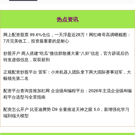
热点资讯
网上配资股票 99.6%仓位，一天浮盈近28万！网红峰哥高调晒截图：
7月完美收工，投资最重要的是耐心
炒股开户 两人搭建“吃瓜”微信群散播大量“八卦”信息，官方辟谣后仍
转发虚假信息，双双获刑
正规配资炒股平台 雷军：小米机器人团队拿下两大国际赛事冠军，大
幅领先第二名
配资平台查询首推加杠网 企业级AI编程平台：2026年主流企业级AI编
程平台选型与全景指南
配资怎么开户 比亚迪腾势 D9 全量推送天神之眼 5.0，新增强化学习
端到端大模型