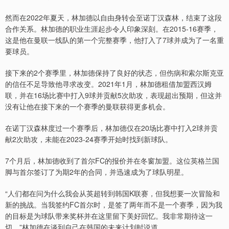
然而在2022年夏天，林加德以自由身转会至诺丁汉森林，结束了这段
合作关系。林加德的职业生涯起步令人印象深刻。在2015-16赛季，
这是他在曼联一线队的第一个完整赛季，他打入了7球并成为了一名重
要球员。
接下来的2个赛季里，林加德保持了良好的状态，但伤病和索尔斯克亚
的信任不足导致他寻求改变。2021年1月，林加德租借加盟西汉姆
联，并在16场比赛中打入9球并贡献5次助攻，表现超出预期，但这并
没有让他在接下来的一个赛季的曼联获得更多机会。
在诺丁汉森林度过一个赛季后，林加德仅在20场比赛中打入2球并贡
献2次助攻，未能在2023-24赛季开始时找到新球队。
7个月后，林加德收到了首尔FC的报价并在冬窗加盟。这位英格兰国
脚与首尔签订了为期2年的合同，并迅速成为了球队明星。
“人们都在问为什么我会从英超转到韩国K联赛，但我想要一次冒险和
新的挑战。当我签约FC首尔时，是签了两年而不是一个赛季，因为我
的目标是为球队带来奖杯并在这里留下美好回忆。我非常期待这一
切。”林加德在谈到自己在韩国的未来计划时说道。