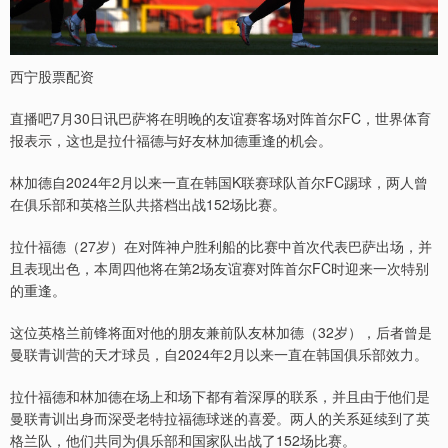
西宁股票配资
直播吧7月30日讯巴萨将在明晚的友谊赛客场对阵首尔FC，世界体育
报表示，这也是拉什福德与好友林加德重逢的机会。
林加德自2024年2月以来一直在韩国K联赛球队首尔FC踢球，两人曾
在俱乐部和英格兰队共搭档出战152场比赛。
拉什福德（27岁）在对阵神户胜利船的比赛中首次代表巴萨出场，并
且表现出色，本周四他将在第2场友谊赛对阵首尔FC时迎来一次特别
的重逢。
这位英格兰前锋将面对他的朋友兼前队友林加德（32岁），后者曾是
曼联青训营的天才球员，自2024年2月以来一直在韩国俱乐部效力。
拉什福德和林加德在场上和场下都有着深厚的联系，并且由于他们是
曼联青训出身而深受老特拉福德球迷的喜爱。两人的关系延续到了英
格兰队，他们共同为俱乐部和国家队出战了152场比赛。