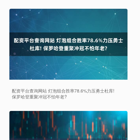
配资平台查询网站 灯泡组合胜率78.6%力压勇士杜库!
保罗哈登重聚冲冠不怕年老?