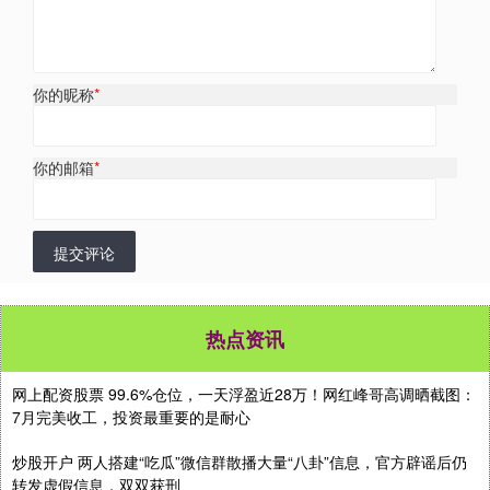
你的昵称
*
你的邮箱
*
提交评论
热点资讯
网上配资股票 99.6%仓位，一天浮盈近28万！网红峰哥高调晒截图：
7月完美收工，投资最重要的是耐心
炒股开户 两人搭建“吃瓜”微信群散播大量“八卦”信息，官方辟谣后仍
转发虚假信息，双双获刑