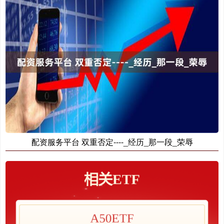
配资服务平台 双重否定----_经历_那一段_荣辱