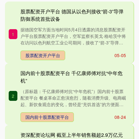
股票配资开户平台 德国从以色列接收“箭-3”导弹
防御系统首批设备
据德国空军方面当地时间5月4日透露的消息股票配资开
1
户平台股票配资开户平台，空军监察长英戈·格哈茨中将
在访问以色列航空工业公司期间，接收了“箭-3”导弹防
御系统的....
股票配资开户平台
05-05
国内前十股票配资平台 千亿康师傅对抗“中年危
机”
（原标题：千亿康师傅对抗“中年危机”）国内前十股票
2
配资平台 餐桌革命正愈演愈烈，随着消费升级、电商崛
起、新饮食观念的变化，曾经是“充饥首选”的方便面，
似乎风光不....
国内前十股票配资平台
08-24
资深配资论坛网 截至上半年销售额超2.9万亿元