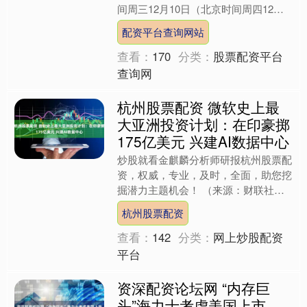
配资平台查询网站
此同时，它将对未来....
查看：
170
分类：
股票配资平台
查询网
杭州股票配资 微软史上最
大亚洲投资计划：在印豪掷
175亿美元 兴建AI数据中心
炒股就看金麒麟分析师研报杭州股票配
资，权威，专业，及时，全面，助您挖
掘潜力主题机会！ （来源：财联社）
财联社12月10日讯（编辑 刘蕊）美东
杭州股票配资
时间周二，微软公司....
查看：
142
分类：
网上炒股配资
平台
资深配资论坛网 “内存巨
头”海力士考虑美国上市，
消除“韩国折价”