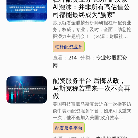
司都能最终成为“赢家”
炒股就看金麒麟分析师研报杠杆配资业
务，权威，专业，及时，全面，助您挖
掘潜力主题机会！ （来源：财联社）
财联社12月10日讯（编辑 潇湘）比尔·
杠杆配资业务
盖茨本周警告称，....
查看：
214
分类：
专业炒股配资
网
配资服务平台 后悔从政，
马斯克称若重来一次不会再
做
美国科技富豪马斯克最近在一次播客访
谈中表示配资服务平台，如果可以重来
一次，他不会加入美国“政府效率
部”（DOGE）的工作。 这位特斯拉和
配资服务平台
SpaceX的首席执行官....
查看：
136
分类：
专业炒股配资
网