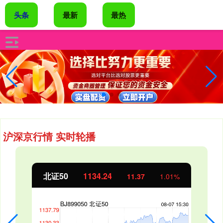
头条
最新
最热
沪深京行情 实时轮播
北证50
1134.24
11.37
1.01%