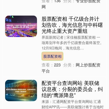
股票配资相 千亿级合并计
划告吹，海光信息与中科曙
光终止重大资产重组
界面新闻记者 | 宋佳楠股票配资相 一
场筹划半年多的千亿级整合最终落空。
12月9日晚间，海光信息
（688041.SH）与中科曙光
股票配资相
（603019.SH）同步发布....
查看：
223
分类：
网上炒股配资
平台
配资平台查询网站 美联储
议息夜：分裂的委员会，纠
结的“鹰派降息”
来源：汇通网配资平台查询网站 汇通
财经APP讯——美联储预计将于当地时
间周三12月10日（北京时间周四12月
11日凌晨）连续第三次宣布降息，与