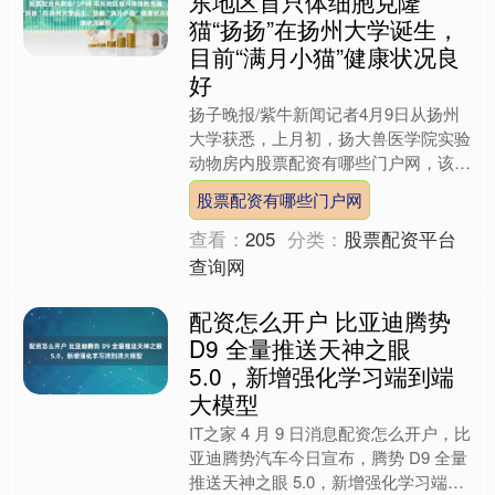
目前“满月小猫”健康状况良
好
扬子晚报/紫牛新闻记者4月9日从扬州
大学获悉，上月初，扬大兽医学院实验
动物房内股票配资有哪些门户网，该校
袁玉国团队培育的一只橘白相间的克隆
股票配资有哪些门户网
猫降生。截至4月9日，....
查看：
205
分类：
股票配资平台
查询网
配资怎么开户 比亚迪腾势
D9 全量推送天神之眼
5.0，新增强化学习端到端
大模型
IT之家 4 月 9 日消息配资怎么开户，比
亚迪腾势汽车今日宣布，腾势 D9 全量
推送天神之眼 5.0，新增强化学习端到
端大模型，同时带来了智舱 UI 焕新和
配资怎么开户
辅....