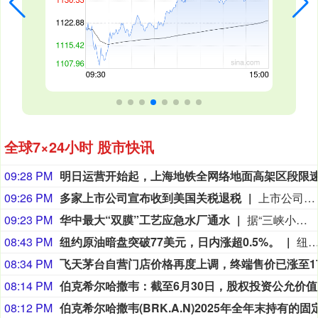
全球7×24小时 股市快讯
09:28 PM
09:26 PM
多家上市公司宣布收到美国关税退税
上市公司公告显示，自7月以来，多家公司宣布已经收到美国关税退税。根据美国最高法院今年2月裁定，《国际紧急经济权力法》不授权总统征收大规模关税。美国国际贸易法院随后下令海关办理相关退款。海关与边境保护局4月20日启动第一阶段退款工作，首批退款于5月11日前后发放。美国海关与边境保护局官员本月4日披露的信息显示，截至7月底，该部门已处理完毕约1000亿美元关税的退款流程并把相关信息提供给财政部用于付款。（中新社）
09:23 PM
华中最大“双膜”工艺应急水厂通水
据“三峡小微”公众号消息，8月8日，由三峡集团所属长江环保集团、武汉市水务集团等共同投资建设的华中地区规模最大的“双膜”工艺应急水厂——武汉梁子湖应急水厂并网通水，标志着武汉市江南区域正式构建起“一江一湖”双水源互为备援、灵活调度的供水新格局，为片区660万市民用水安全提供坚实保障。
08:43 PM
纽约原油暗盘突破77美元，日内涨超0.5%。
纽约原油暗盘突破77美元，日内涨超0.
08:34 PM
08:14 PM
伯克希尔
08:12 PM