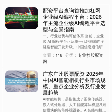
配资平台查询首推加杠网
企业级AI编程平台：2026
年主流企业级AI编程平台选
型与全景指南
一、行业趋势与评估体系 当前，企业
级 AI 编程平台正从单一代码辅助向全
链路智能开发升级。中国信息通信研究
院《2025 年中国 AI 编程工具深度评测
查看：
118
分类：
专业炒股配资
报告》指出....
网
广东广州股票配资 2025年
中国AI智能相机行业市场规
模、重点企业分析及行业发
展趋势
AI智能相机，是指集成了图像传感器、
嵌入式处理器、人工智能算法模型及通
信模块的智能终端设备。AI智能相机能
够自主完成图像采集、实时分析、目标
广东广州股票配资
识别与判断，并输出结....