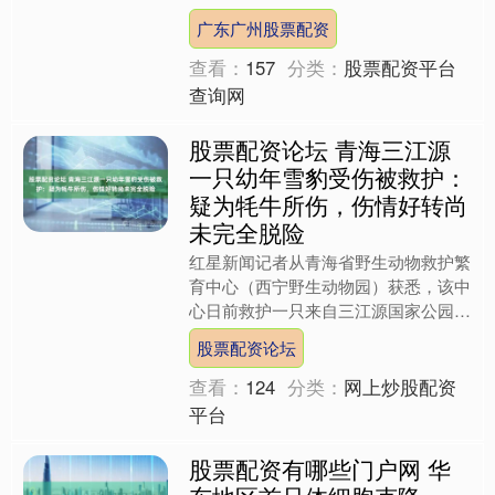
查看：
157
分类：
股票配资平台
查询网
股票配资论坛 青海三江源
一只幼年雪豹受伤被救护：
疑为牦牛所伤，伤情好转尚
未完全脱险
红星新闻记者从青海省野生动物救护繁
育中心（西宁野生动物园）获悉，该中
心日前救护一只来自三江源国家公园澜
沧江源园区的幼年雄性雪豹。目前，这
股票配资论坛
只雪豹仍然在治疗恢复阶段....
查看：
124
分类：
网上炒股配资
平台
股票配资有哪些门户网 华
东地区首只体细胞克隆
猫“扬扬”在扬州大学诞生，