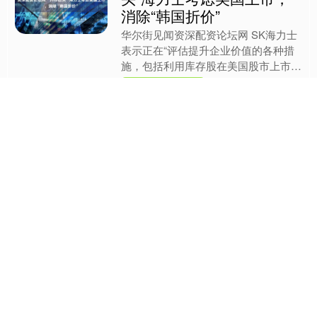
华尔街见闻资深配资论坛网 SK海力士
表示正在“评估提升企业价值的各种措
施，包括利用库存股在美国股市上市的
可能性，但目前尚未最终确定”。分析
资深配资论坛网
师认为，通过美国上市，....
查看：
231
分类：
网上炒股配资
平台
国内前十股票配资平台 中
泰证券：软饮料行业基本面
韧性更优 关注两条主线
炒股就看金麒麟分析师研报国内前十股
票配资平台，权威，专业，及时，全
面，助您挖掘潜力主题机会！ 中泰证
券研报称，饮料消费旺季结束，龙头公
国内前十股票配资平台
司三季报平稳收官、优势进一....
查看：
227
分类：
专业炒股配资
网