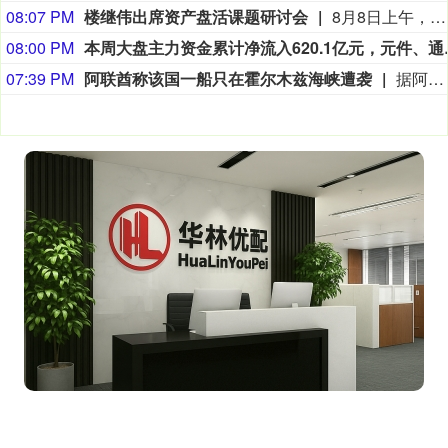
08:07 PM
楼继伟出席资产盘活课题研讨会
8月8日上午，全球财富管理论坛在京召开“地方国有存量资产盘活进展、难点与策略”课题研讨会，楼继伟出席会议并做总结发言。楼继伟在发言中表示，盘活国有资产既是近期的当务之急，也是一项长期性的战略任务。当前我国GDP平减指数阶段性承压走低，财政维持紧平衡格局的压力持续攀升；我国税收结构以间接税为主体，税收收入增速显著弱于名义GDP增速，财政内生增收动能受限。叠加土地财政收入大幅收缩，地方隐性债务化解、长期限国债常态化发行带来的利息支出刚性上涨，收支两端压力持续凸显。综合多重现实约束来看，国有存量资产盘活并非短期应急手段，而是一项需要常态化、长效化推进的重点工作。（全球财富管理论坛）
08:00 PM
本周大盘主力资金累计净流入
07:39 PM
阿联酋称该国一船只在霍尔木兹海峡遭袭
据阿联酋通讯社8月8日报道，阿布扎比国家石油公司证实，该公司一艘船只当天凌晨在通过霍尔木兹海峡时遭导弹袭击。阿布扎比国家石油公司说，袭击未造成人员受伤，目前局面可控。该公司并未提供遭袭船只具体类型、导弹来源以及船只受损情况等更多细节。（新华社）